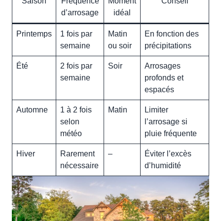
Saison
Fréquence
Moment
Conseil
d’arrosage
idéal
Printemps
1 fois par
Matin
En fonction des
semaine
ou soir
précipitations
Été
2 fois par
Soir
Arrosages
semaine
profonds et
espacés
Automne
1 à 2 fois
Matin
Limiter
selon
l’arrosage si
météo
pluie fréquente
Hiver
Rarement
–
Éviter l’excès
nécessaire
d’humidité