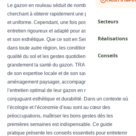
CRÉDIT D'IMPÔT
Le gazon en rouleau séduit de nombreux propriétaires
cherchant à obtenir rapidement une pelouse verdoyante
Secteurs
et uniforme. Cependant, une fois posé, il requiert un
entretien rigoureux et adapté pour assurer sa pérennité
Réalisations
et son esthétique. Que ce soit en Seine-et-Marne ou
dans toute autre région, les conditions climatiques, la
Conseils
qualité du sol et les gestes quotidiens influencent
grandement la santé du gazon. TRA
Paysagiste 77
, fort
de son expertise locale et de son savoir-faire en
Demander un Dev
aménagement paysager, accompagne ses clients dans
l’entretien optimal de leur gazon en rouleau, en
conjuguant esthétique et durabilité. Dans un contexte où
l’écologie et l’économie d’eau sont au cœur des
préoccupations, maîtriser les bons gestes dès les
premières semaines est indispensable. Ce guide
pratique présente les conseils essentiels pour entretenir