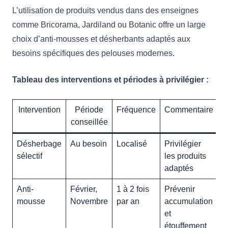
L’utilisation de produits vendus dans des enseignes
comme Bricorama, Jardiland ou Botanic offre un large
choix d’anti-mousses et désherbants adaptés aux
besoins spécifiques des pelouses modernes.
Tableau des interventions et périodes à privilégier :
Intervention
Période
Fréquence
Commentaire
conseillée
Désherbage
Au besoin
Localisé
Privilégier
sélectif
les produits
adaptés
Anti-
Février,
1 à 2 fois
Prévenir
mousse
Novembre
par an
accumulation
et
étouffement