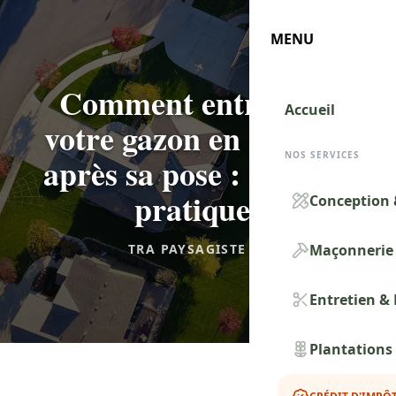
MENU
TRA
PAY
Comment entretenir
Accueil
votre gazon en rouleau
NOS SERVICES
après sa pose : conseils
pratiques
Conception 
TRA PAYSAGISTE 77
Maçonnerie 
Entretien &
Plantations