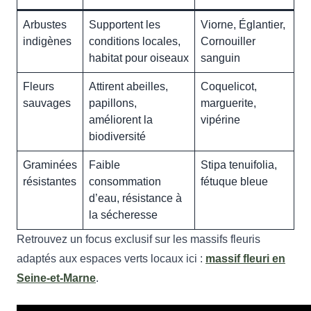
Arbustes
Supportent les
Viorne, Églantier,
indigènes
conditions locales,
Cornouiller
habitat pour oiseaux
sanguin
Fleurs
Attirent abeilles,
Coquelicot,
sauvages
papillons,
marguerite,
améliorent la
vipérine
biodiversité
Graminées
Faible
Stipa tenuifolia,
résistantes
consommation
fétuque bleue
d’eau, résistance à
la sécheresse
Retrouvez un focus exclusif sur les massifs fleuris
adaptés aux espaces verts locaux ici :
massif fleuri en
Seine-et-Marne
.