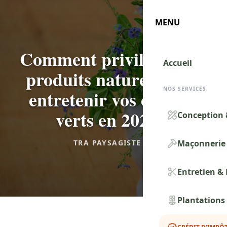
MENU
TRA
PAY
Comment privilégier les
Accueil
produits naturels pour
NOS SERVICES
entretenir vos espaces
verts en 2025 ?
Conception 
TRA PAYSAGISTE 77
Maçonnerie 
Entretien &
Plantations