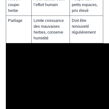
coupe-
l’effort humain
petits espaces,
herbe
prix élevé
Paillage
Limite croissance
Doit être
des mauvaises
renouvelé
herbes, conserve
régulièrement
humidité