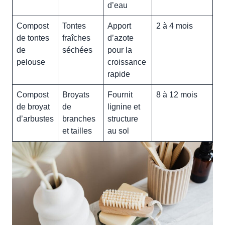
d’eau
Compost
Tontes
Apport
2 à 4 mois
de tontes
fraîches
d’azote
de
séchées
pour la
pelouse
croissance
rapide
Compost
Broyats
Fournit
8 à 12 mois
de broyat
de
lignine et
d’arbustes
branches
structure
et tailles
au sol