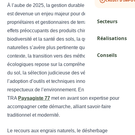
CRÉDIT D'IMPÔT
À l’aube de 2025, la gestion durable des espaces verts
est devenue un enjeu majeur pour de nombreux
Secteurs
propriétaires et gestionnaires de terrains. Face aux
effets préoccupants des produits chimiques sur la
Réalisations
biodiversité et la santé des sols, la quête de solutions
naturelles s’avère plus pertinente que jamais. Dans ce
Conseils
contexte, la transition vers des méthodes d’entretien
écologiques repose sur la compréhension approfondie
du sol, la sélection judicieuse des végétaux adaptés et
Demander un Dev
l’adoption d’outils et techniques innovants mais
respectueux de l’environnement. En Seine-et-Marne,
TRA
Paysagiste 77
met en avant son expertise pour
accompagner cette démarche, alliant savoir-faire
traditionnel et modernité.
Le recours aux engrais naturels, le désherbage