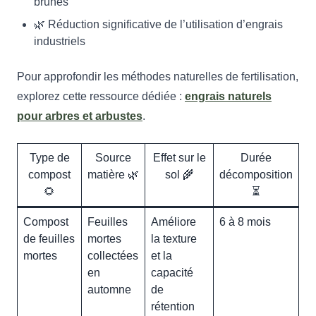
brunes
🌿 Réduction significative de l’utilisation d’engrais
industriels
Pour approfondir les méthodes naturelles de fertilisation,
explorez cette ressource dédiée :
engrais naturels
pour arbres et arbustes
.
Type de
Source
Effet sur le
Durée
compost
matière 🌿
sol 🌾
décomposition
🌻
⏳
Compost
Feuilles
Améliore
6 à 8 mois
de feuilles
mortes
la texture
mortes
collectées
et la
en
capacité
automne
de
rétention