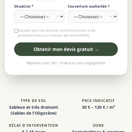
Situation *
Couverture souhaitée ?
J'accepte que mes données soient transmises à des
professionnels pour recevoir des devis (RGPD).
Obtenir mon devis gratuit →
Réponse sous 24h • Gratuit & sans engagement
TYPE DE SOL
PRIX INDICATIF
Sableux et très drainant
30 € – 120 € / m²
(Sables de l'Oligocène)
DÉLAI D'INTERVENTION
ZONE
5 à 15 jours
Fontainebleau & environs