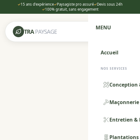
✓
15 ans d'expérience
✓
Paysagiste pro assuré
✓
Devis sous 24h
✓
100% gratuit, sans engagement
MENU
TRA
PAYSAGE
Accueil
NOS SERVICES
Conception 
Maçonnerie 
Entretien &
Plantations