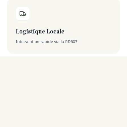
Logistique Locale
Intervention rapide via la RD607.
Pourquoi choisir un expert
implanté à Moret-sur-Loing
?