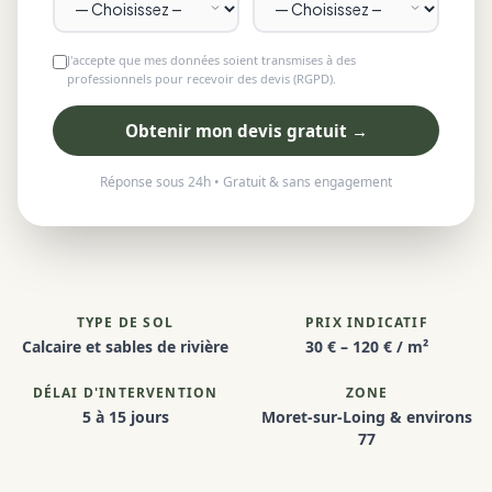
J'accepte que mes données soient transmises à des
professionnels pour recevoir des devis (RGPD).
Obtenir mon devis gratuit →
Réponse sous 24h • Gratuit & sans engagement
TYPE DE SOL
PRIX INDICATIF
Calcaire et sables de rivière
30 € – 120 € / m²
DÉLAI D'INTERVENTION
ZONE
5 à 15 jours
Moret-sur-Loing & environs
77