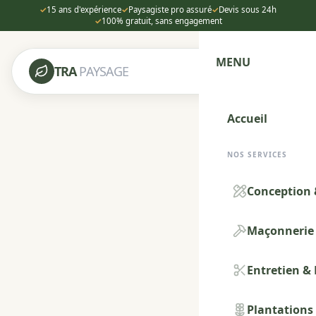
✓
15 ans d'expérience
✓
Paysagiste pro assuré
✓
Devis sous 24h
✓
100% gratuit, sans engagement
MENU
TRA
PAYSAGE
Accueil
NOS SERVICES
Conception 
Maçonnerie 
Entretien &
Plantations