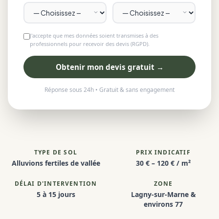
J'accepte que mes données soient transmises à des
professionnels pour recevoir des devis (RGPD).
Obtenir mon devis gratuit →
Réponse sous 24h • Gratuit & sans engagement
TYPE DE SOL
PRIX INDICATIF
Alluvions fertiles de vallée
30 € – 120 € / m²
DÉLAI D'INTERVENTION
ZONE
5 à 15 jours
Lagny-sur-Marne &
environs 77