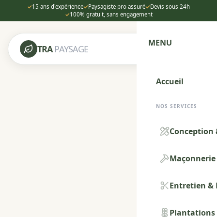
✓
15 ans d'expérience
✓
Paysagiste pro assuré
✓
Devis sous 24h
✓
100% gratuit, sans engagement
MENU
TRA
PAYSAGE
Accueil
NOS SERVICES
Conception 
Maçonnerie 
Entretien &
Plantations