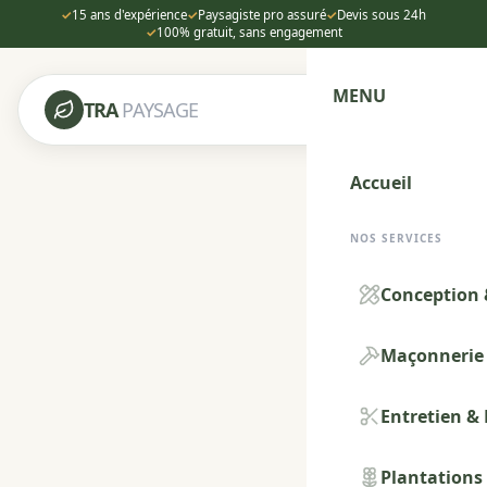
✓
15 ans d'expérience
✓
Paysagiste pro assuré
✓
Devis sous 24h
✓
100% gratuit, sans engagement
MENU
TRA
PAYSAGE
Accueil
NOS SERVICES
Conception 
Maçonnerie 
Entretien &
Plantations