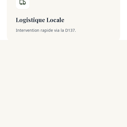
Logistique Locale
Intervention rapide via la D137.
Pourquoi choisir un expert
implanté à Bois-le-Roi ?
La proximité n'est pas qu'une question de
distance, c'est une question de maîtrise du