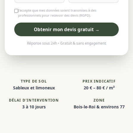
J'accepte que mes données soient transmises à des
professionnels pour recevoir des devis (RGPD).
Obtenir mon devis gratuit →
Réponse sous 24h • Gratuit & sans engagement
TYPE DE SOL
PRIX INDICATIF
Sableux et limoneux
20 € – 80 € / m²
DÉLAI D'INTERVENTION
ZONE
3 à 10 jours
Bois-le-Roi & environs 77