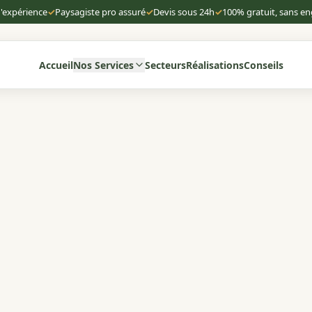
d'expérience
✓
Paysagiste pro assuré
✓
Devis sous 24h
✓
100% gratuit, sans 
Accueil
Nos Services
Secteurs
Réalisations
Conseils