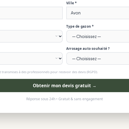
Ville *
Type de gazon *
Arrosage auto souhaité ?
 transmises à des professionnels pour recevoir des devis (RGPD).
Obtenir mon devis gratuit →
Réponse sous 24h • Gratuit & sans engagement