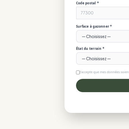
Code postal *
Surface à gazonner *
État du terrain *
J'accepte que mes données soient