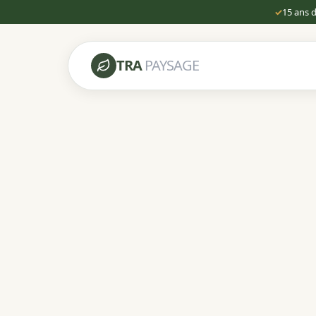
✓
15 ans 
TRA
PAYSAGE