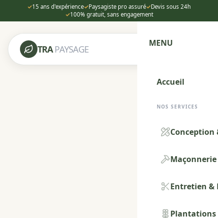
✓
15 ans d'expérience
✓
Paysagiste pro assuré
✓
Devis sous 24h
✓
100% gratuit, sans engagement
MENU
TRA
PAYSAGE
Accueil
NOS SERVICES
Conception 
Maçonnerie 
Entretien &
Plantations