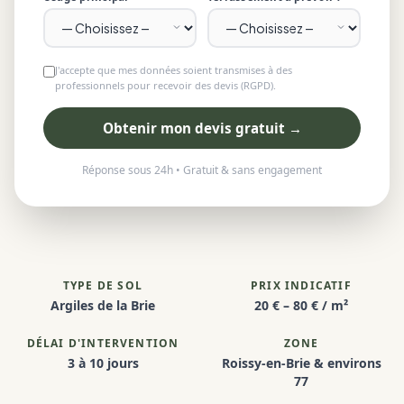
J'accepte que mes données soient transmises à des
professionnels pour recevoir des devis (RGPD).
Obtenir mon devis gratuit →
Réponse sous 24h • Gratuit & sans engagement
TYPE DE SOL
PRIX INDICATIF
Argiles de la Brie
20 € – 80 € / m²
DÉLAI D'INTERVENTION
ZONE
3 à 10 jours
Roissy-en-Brie & environs
77