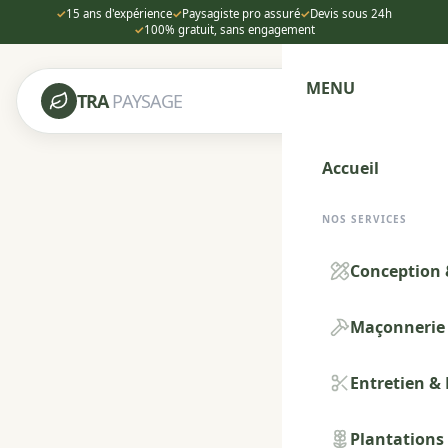
✓
15 ans d'expérience
✓
Paysagiste pro assuré
✓
Devis sous 24h
✓
100% gratuit, sans engagement
MENU
TRA
PAYSAGE
Accueil
NOS SERVICES
Conception 
Maçonnerie 
Entretien &
Plantations