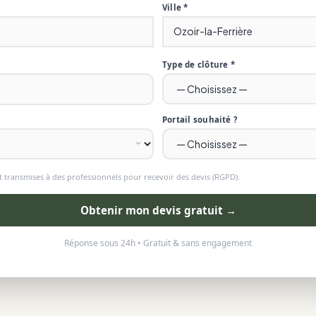
Ville *
Type de clôture *
Portail souhaité ?
 transmises à des professionnels pour recevoir des devis (RGPD).
Obtenir mon devis gratuit →
Réponse sous 24h • Gratuit & sans engagement