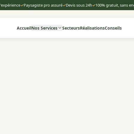
d'expérience
✓
Paysagiste pro assuré
✓
Devis sous 24h
✓
100% gratuit, sans 
Accueil
Nos Services
Secteurs
Réalisations
Conseils