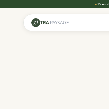
✓
15 ans 
TRA
PAYSAGE