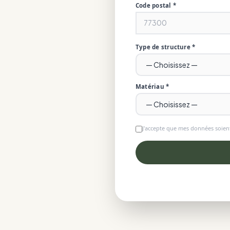
Code postal *
Type de structure *
Matériau *
J'accepte que mes données soient