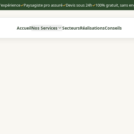
d'expérience
✓
Paysagiste pro assuré
✓
Devis sous 24h
✓
100% gratuit, sans 
Accueil
Nos Services
Secteurs
Réalisations
Conseils