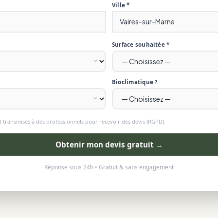
Ville *
Surface souhaitée *
Bioclimatique ?
 transmises à des professionnels pour recevoir des devis (RGPD).
Obtenir mon devis gratuit →
Réponse sous 24h • Gratuit & sans engagement