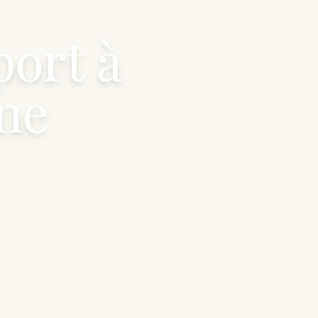
port à
ne