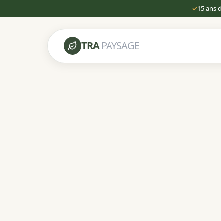
✓
15 ans 
TRA
PAYSAGE