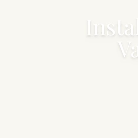
Insta
V