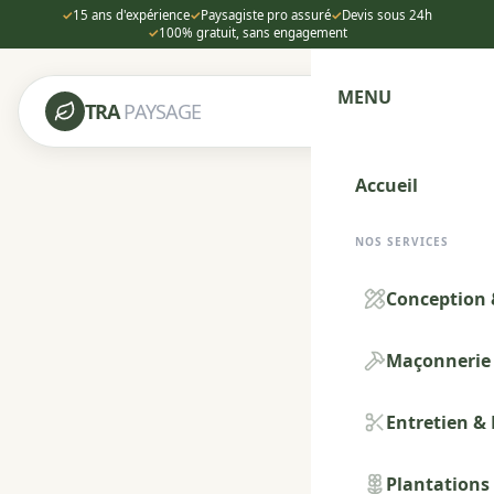
✓
15 ans d'expérience
✓
Paysagiste pro assuré
✓
Devis sous 24h
✓
100% gratuit, sans engagement
MENU
TRA
PAYSAGE
Accueil
NOS SERVICES
Conception 
Maçonnerie 
Entretien &
Plantations