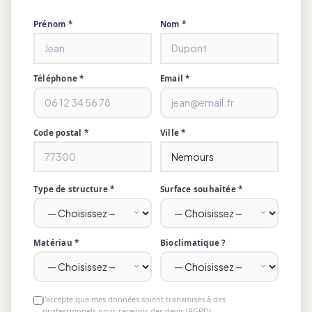
Prénom *
Nom *
Téléphone *
Email *
Code postal *
Ville *
Type de structure *
Surface souhaitée *
Matériau *
Bioclimatique ?
J'accepte que mes données soient transmises à des
professionnels pour recevoir des devis (RGPD).