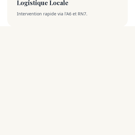
Logistique Locale
Intervention rapide via l'A6 et RN7.
Pourquoi choisir un expert
implanté à Nemours ?
La proximité n'est pas qu'une question de
distance, c'est une question de maîtrise du
terrain.