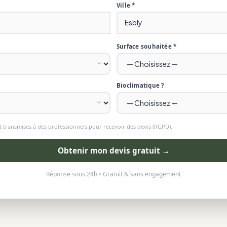
Ville *
Surface souhaitée *
Bioclimatique ?
 transmises à des professionnels pour recevoir des devis (RGPD).
Obtenir mon devis gratuit →
Réponse sous 24h • Gratuit & sans engagement