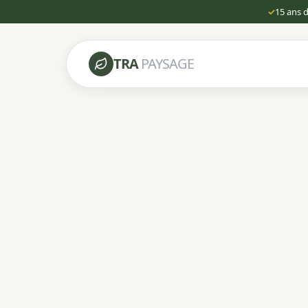
✓
15 ans 
TRA
PAYSAGE