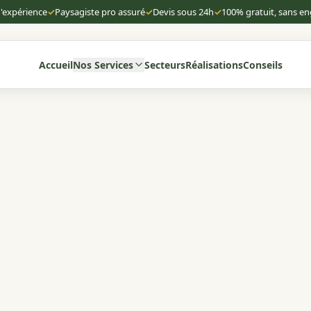
d'expérience
✓
Paysagiste pro assuré
✓
Devis sous 24h
✓
100% gratuit, sans 
Accueil
Nos Services
Secteurs
Réalisations
Conseils